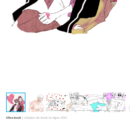
Ultra-book
| création de book en ligne
2014